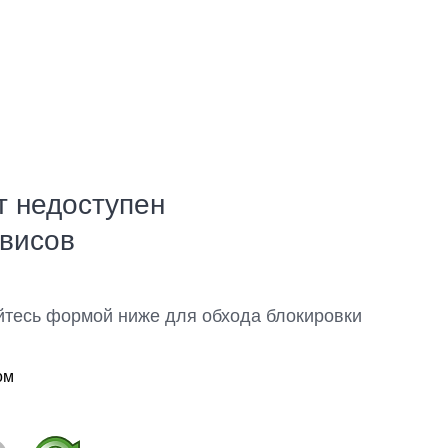
т недоступен
рвисов
йтесь формой ниже для обхода блокировки
ом