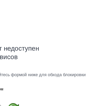
т недоступен
рвисов
йтесь формой ниже для обхода блокировки
ом