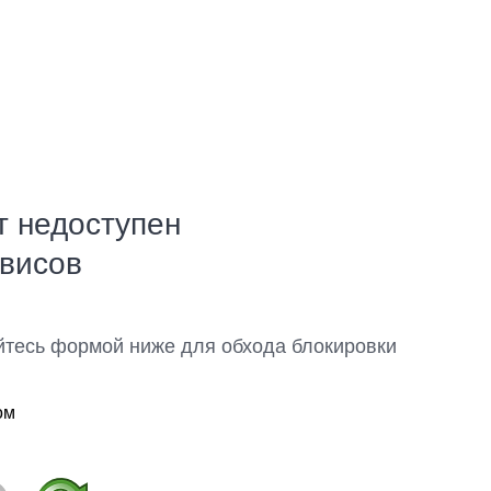
т недоступен
рвисов
йтесь формой ниже для обхода блокировки
ом