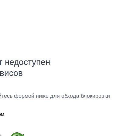
т недоступен
рвисов
йтесь формой ниже для обхода блокировки
ом