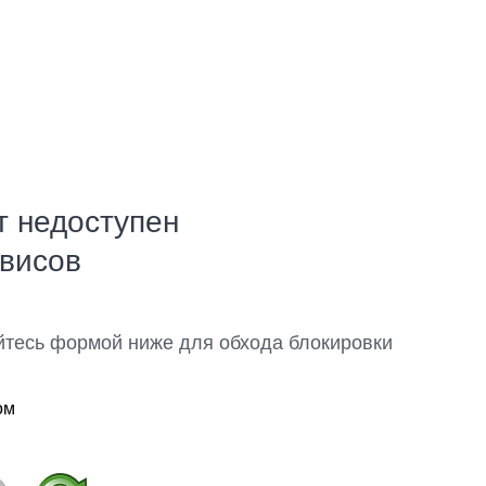
т недоступен
рвисов
йтесь формой ниже для обхода блокировки
ом