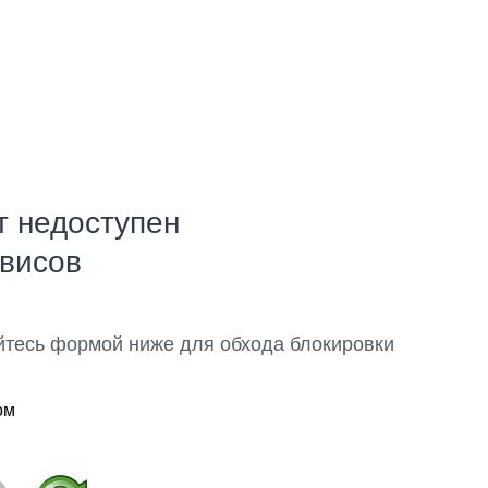
т недоступен
рвисов
йтесь формой ниже для обхода блокировки
ом