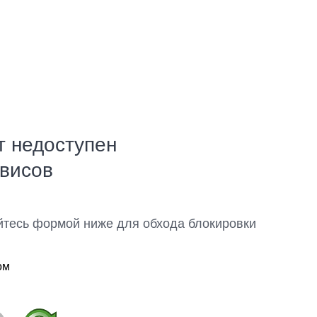
т недоступен
рвисов
йтесь формой ниже для обхода блокировки
ом