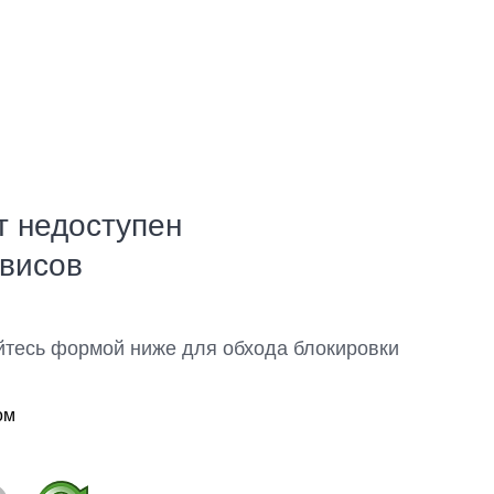
т недоступен
рвисов
йтесь формой ниже для обхода блокировки
ом