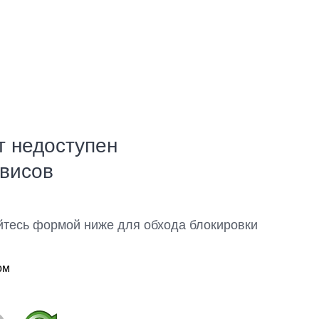
т недоступен
рвисов
йтесь формой ниже для обхода блокировки
ом